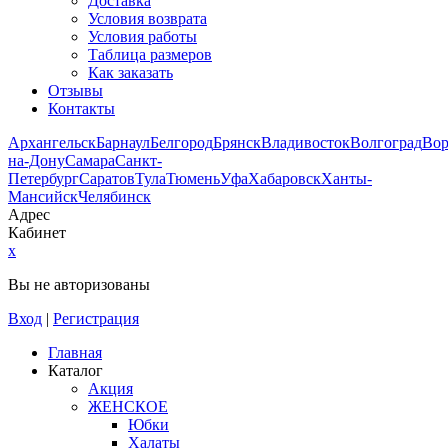
Доставка
Условия возврата
Условия работы
Таблица размеров
Как заказать
Отзывы
Контакты
Архангельск
Барнаул
Белгород
Брянск
Владивосток
Волгоград
Во
на-Дону
Самара
Санкт-
Петербург
Саратов
Тула
Тюмень
Уфа
Хабаровск
Ханты-
Мансийск
Челябинск
Адрес
Кабинет
x
Вы не авторизованы
Вход
|
Регистрация
Главная
Каталог
Акция
ЖЕНСКОЕ
Юбки
Халаты