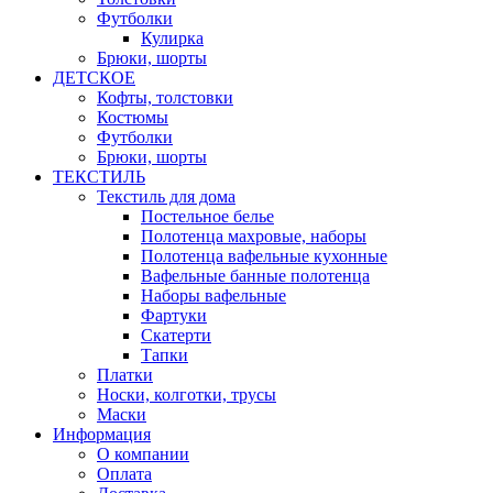
Футболки
Кулирка
Брюки, шорты
ДЕТСКОЕ
Кофты, толстовки
Костюмы
Футболки
Брюки, шорты
ТЕКСТИЛЬ
Текстиль для дома
Постельное белье
Полотенца махровые, наборы
Полотенца вафельные кухонные
Вафельные банные полотенца
Наборы вафельные
Фартуки
Скатерти
Тапки
Платки
Носки, колготки, трусы
Маски
Информация
О компании
Оплата