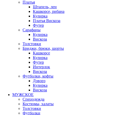
Платья
Штапель, лен
Кашкорсе, рибана
Кулирка
Платья Вискоза
Футер
Сарафаны
Кулирка
Вискоза
Толстовки
Бриджи, брюки, шорты
Кашкорсе
Кулирка
Футер
Интерлок
Вискоза
Футболки, кофты
Дэворэ
Кулирка
Вискоза
МУЖСКОЕ
Спецодежда
Костюмы, халаты
Толстовки
Футболки