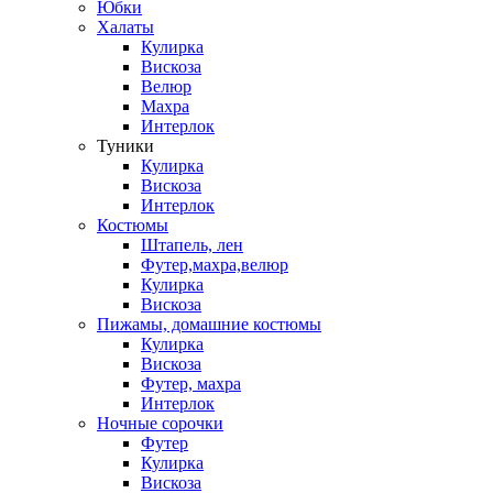
Юбки
Халаты
Кулирка
Вискоза
Велюр
Махра
Интерлок
Туники
Кулирка
Вискоза
Интерлок
Костюмы
Штапель, лен
Футер,махра,велюр
Кулирка
Вискоза
Пижамы, домашние костюмы
Кулирка
Вискоза
Футер, махра
Интерлок
Ночные сорочки
Футер
Кулирка
Вискоза