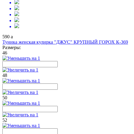
590
a
Туника женская кулирка "ДЖУС" КРУПНЫЙ ГОРОХ К-369
Размеры:
46
48
50
52