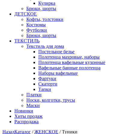
Кулирка
Брюки, шорты
ДЕТСКОЕ
Кофты, толстовки
Костюмы
Футболки
Брюки, шорты
ТЕКСТИЛЬ
Текстиль для дома
Постельное белье
Полотенца махровые, наборы
Полотенца вафельные кухонные
Вафельные банные полотенца
Наборы вафельные
Фартуки
Скатерти
Тапки
Платки
Носки, колготки, трусы
Маски
Новинки
Хиты продаж
Распродажа
Назад
Каталог
/
ЖЕНСКОЕ
/
Туники