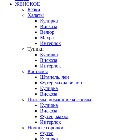
ЖЕНСКОЕ
Юбки
Халаты
Кулирка
Вискоза
Велюр
Махра
Интерлок
Туники
Кулирка
Вискоза
Интерлок
Костюмы
Штапель, лен
Футер,махра,велюр
Кулирка
Вискоза
Пижамы, домашние костюмы
Кулирка
Вискоза
Футер, махра
Интерлок
Ночные сорочки
Футер
Кулирка