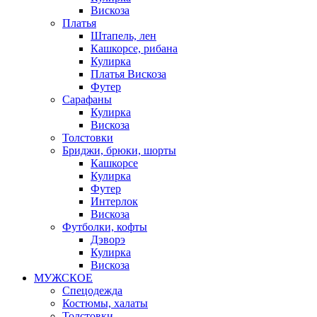
Вискоза
Платья
Штапель, лен
Кашкорсе, рибана
Кулирка
Платья Вискоза
Футер
Сарафаны
Кулирка
Вискоза
Толстовки
Бриджи, брюки, шорты
Кашкорсе
Кулирка
Футер
Интерлок
Вискоза
Футболки, кофты
Дэворэ
Кулирка
Вискоза
МУЖСКОЕ
Спецодежда
Костюмы, халаты
Толстовки