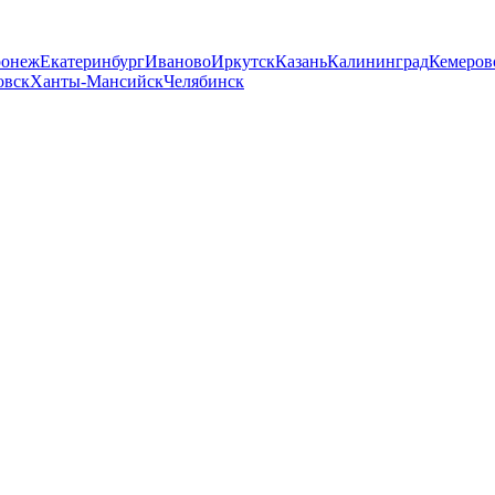
ронеж
Екатеринбург
Иваново
Иркутск
Казань
Калининград
Кемеров
овск
Ханты-Мансийск
Челябинск