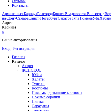
Отзывы
Контакты
Архангельск
Барнаул
Белгород
Брянск
Владивосток
Волгоград
Во
на-Дону
Самара
Санкт-Петербург
Саратов
Тула
Тюмень
Уфа
Хабар
Адрес
Кабинет
x
Вы не авторизованы
Вход
|
Регистрация
Главная
Каталог
Акция
ЖЕНСКОЕ
Юбки
Халаты
Туники
Костюмы
Пижамы, домашние костюмы
Ночные сорочки
Платья
Сарафаны
Толстовки