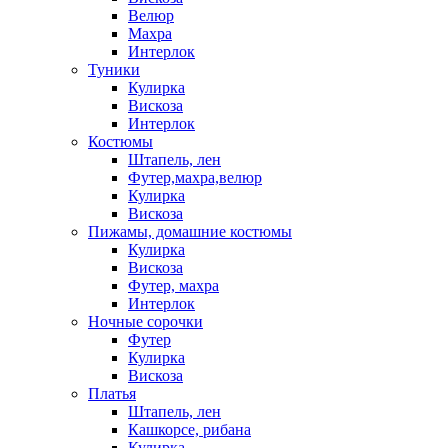
Велюр
Махра
Интерлок
Туники
Кулирка
Вискоза
Интерлок
Костюмы
Штапель, лен
Футер,махра,велюр
Кулирка
Вискоза
Пижамы, домашние костюмы
Кулирка
Вискоза
Футер, махра
Интерлок
Ночные сорочки
Футер
Кулирка
Вискоза
Платья
Штапель, лен
Кашкорсе, рибана
Кулирка