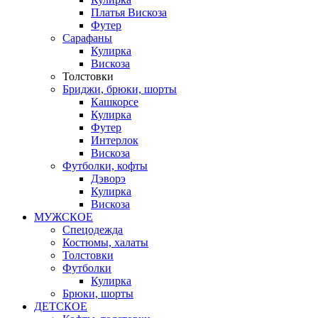
Платья Вискоза
Футер
Сарафаны
Кулирка
Вискоза
Толстовки
Бриджи, брюки, шорты
Кашкорсе
Кулирка
Футер
Интерлок
Вискоза
Футболки, кофты
Дэворэ
Кулирка
Вискоза
МУЖСКОЕ
Спецодежда
Костюмы, халаты
Толстовки
Футболки
Кулирка
Брюки, шорты
ДЕТСКОЕ