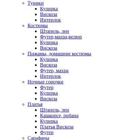
Туники
Кулирка
Вискоза
Интерлок
Костюмы
Штапель, лен
Футер,махра,велюр
Кулирка
Вискоза
Пижамы, домашние костюмы
Кулирка
Вискоза
Футер, махра
Интерлок
Ночные сорочки
Футер
Кулирка
Вискоза
Платья
Штапель, лен
Кашкорсе, рибана
Кулирка
Платья Вискоза
Футер
Сарафаны