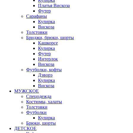
Кулирка
Платья Вискоза
Футер
Сарафаны
Кулирка
Вискоза
Толстовки
Бриджи, брюки, шорты
Кашкорсе
Кулирка
Футер
Интерлок
Вискоза
Футболки, кофты
Дэворэ
Кулирка
Вискоза
МУЖСКОЕ
Спецодежда
Костюмы, халаты
Толстовки
Футболки
Кулирка
Брюки, шорты
ДЕТСКОЕ