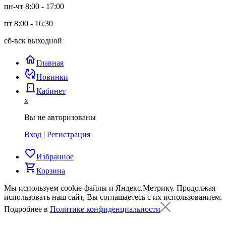
пн-чт 8:00 - 17:00
пт 8:00 - 16:30
сб-вск выходной
home
Главная
published_with_changes
Новинки
door_back
Кабинет
x
Вы не авторизованы
Вход
|
Регистрация
favorite_border
Избранное
shopping_cart
Корзина
Мы используем cookie-файлы и Яндекс.Метрику.
Продолжая
использовать наш сайт, Вы соглашаетесь с их использованием.
Подробнее в
Политике конфиденциальности