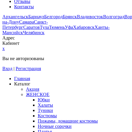
Отзывы
Контакты
Архангельск
Барнаул
Белгород
Брянск
Владивосток
Волгоград
Во
на-Дону
Самара
Санкт-
Петербург
Саратов
Тула
Тюмень
Уфа
Хабаровск
Ханты-
Мансийск
Челябинск
Адрес
Кабинет
x
Вы не авторизованы
Вход
|
Регистрация
Главная
Каталог
Акция
ЖЕНСКОЕ
Юбки
Халаты
Туники
Костюмы
Пижамы, домашние костюмы
Ночные сорочки
Платья