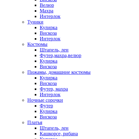
Велюр
Махра
Интерлок
Туники
Кулирка
Вискоза
Интерлок
Костюмы
Штапель, лен
Футер,махра,велюр
Кулирка
Вискоза
Пижамы, домашние костюмы
Кулирка
Вискоза
Футер, махра
Интерлок
Ночные сорочки
Футер
Кулирка
Вискоза
Платья
Штапель, лен
Кашкорсе, рибана