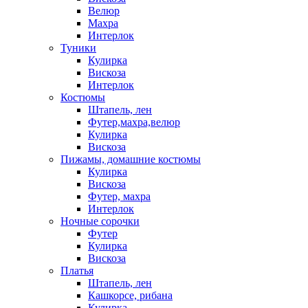
Велюр
Махра
Интерлок
Туники
Кулирка
Вискоза
Интерлок
Костюмы
Штапель, лен
Футер,махра,велюр
Кулирка
Вискоза
Пижамы, домашние костюмы
Кулирка
Вискоза
Футер, махра
Интерлок
Ночные сорочки
Футер
Кулирка
Вискоза
Платья
Штапель, лен
Кашкорсе, рибана
Кулирка