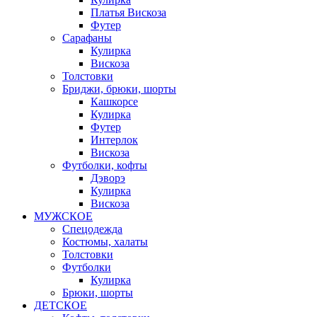
Платья Вискоза
Футер
Сарафаны
Кулирка
Вискоза
Толстовки
Бриджи, брюки, шорты
Кашкорсе
Кулирка
Футер
Интерлок
Вискоза
Футболки, кофты
Дэворэ
Кулирка
Вискоза
МУЖСКОЕ
Спецодежда
Костюмы, халаты
Толстовки
Футболки
Кулирка
Брюки, шорты
ДЕТСКОЕ