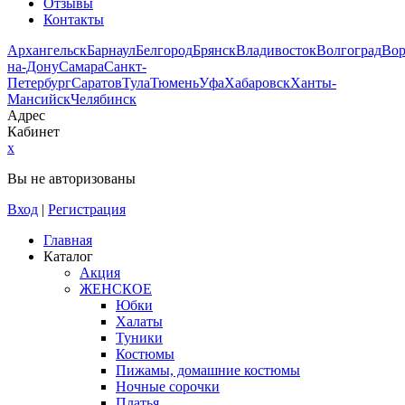
Отзывы
Контакты
Архангельск
Барнаул
Белгород
Брянск
Владивосток
Волгоград
Во
на-Дону
Самара
Санкт-
Петербург
Саратов
Тула
Тюмень
Уфа
Хабаровск
Ханты-
Мансийск
Челябинск
Адрес
Кабинет
x
Вы не авторизованы
Вход
|
Регистрация
Главная
Каталог
Акция
ЖЕНСКОЕ
Юбки
Халаты
Туники
Костюмы
Пижамы, домашние костюмы
Ночные сорочки
Платья