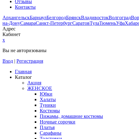
Отзывы
Контакты
Архангельск
Барнаул
Белгород
Брянск
Владивосток
Волгоград
Во
на-Дону
Самара
Санкт-Петербург
Саратов
Тула
Тюмень
Уфа
Хабар
Адрес
Кабинет
x
Вы не авторизованы
Вход
|
Регистрация
Главная
Каталог
Акция
ЖЕНСКОЕ
Юбки
Халаты
Туники
Костюмы
Пижамы, домашние костюмы
Ночные сорочки
Платья
Сарафаны
Толстовки