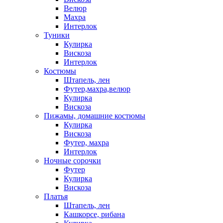
Велюр
Махра
Интерлок
Туники
Кулирка
Вискоза
Интерлок
Костюмы
Штапель, лен
Футер,махра,велюр
Кулирка
Вискоза
Пижамы, домашние костюмы
Кулирка
Вискоза
Футер, махра
Интерлок
Ночные сорочки
Футер
Кулирка
Вискоза
Платья
Штапель, лен
Кашкорсе, рибана