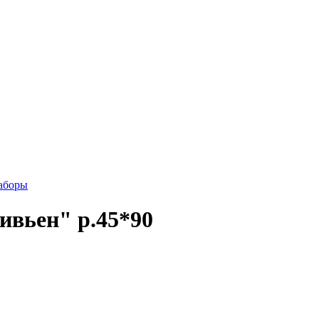
аборы
ивьен" р.45*90