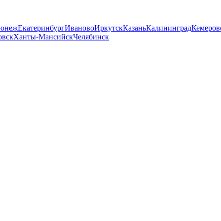
ронеж
Екатеринбург
Иваново
Иркутск
Казань
Калининград
Кемеров
овск
Ханты-Мансийск
Челябинск