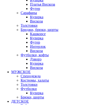
Кулирка
Платья Вискоза
Футер
Сарафаны
Кулирка
Вискоза
Толстовки
Бриджи, брюки, шорты
Кашкорсе
Кулирка
Футер
Интерлок
Вискоза
Футболки, кофты
Дэворэ
Кулирка
Вискоза
МУЖСКОЕ
Спецодежда
Костюмы, халаты
Толстовки
Футболки
Кулирка
Брюки, шорты
ДЕТСКОЕ