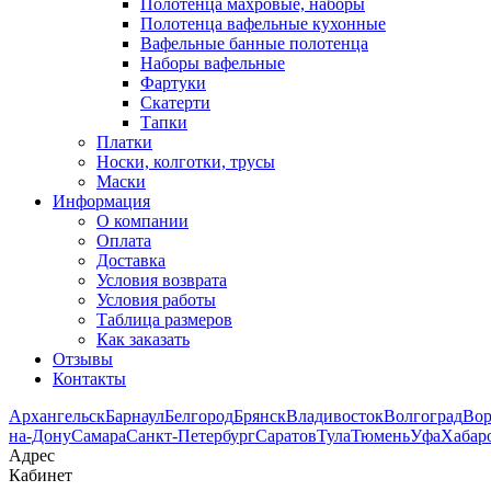
Полотенца махровые, наборы
Полотенца вафельные кухонные
Вафельные банные полотенца
Наборы вафельные
Фартуки
Скатерти
Тапки
Платки
Носки, колготки, трусы
Маски
Информация
О компании
Оплата
Доставка
Условия возврата
Условия работы
Таблица размеров
Как заказать
Отзывы
Контакты
Архангельск
Барнаул
Белгород
Брянск
Владивосток
Волгоград
Во
на-Дону
Самара
Санкт-Петербург
Саратов
Тула
Тюмень
Уфа
Хабар
Адрес
Кабинет