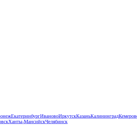
ронеж
Екатеринбург
Иваново
Иркутск
Казань
Калининград
Кемеров
овск
Ханты-Мансийск
Челябинск