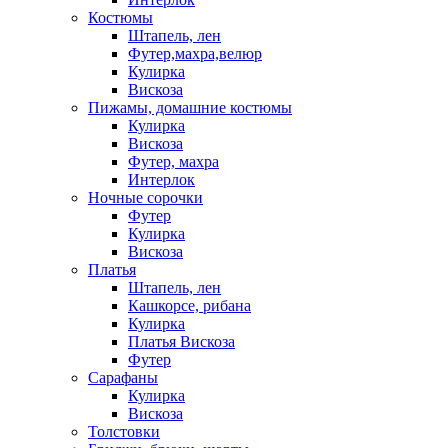
Костюмы
Штапель, лен
Футер,махра,велюр
Кулирка
Вискоза
Пижамы, домашние костюмы
Кулирка
Вискоза
Футер, махра
Интерлок
Ночные сорочки
Футер
Кулирка
Вискоза
Платья
Штапель, лен
Кашкорсе, рибана
Кулирка
Платья Вискоза
Футер
Сарафаны
Кулирка
Вискоза
Толстовки